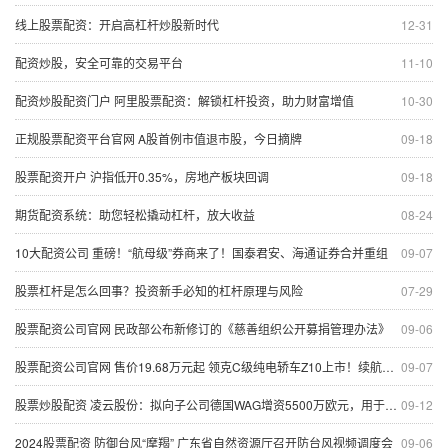
线上股票配资：开启高杠杆炒股新时代
12-31
配资炒股，安全可靠的交易平台
11-10
配资炒股配资门户 阿里股票配资：解锁杠杆投资，助力财富增值
10-30
正规股票配资平台官网 A股首例市值退市股，今日摘牌
09-18
股票配资开户 沪指低开0.35%，房地产板块回调
09-18
期货配资系统：助您轻松撬动杠杆，放大收益
08-24
10大配资公司 重磅！“航母级”券商来了！国泰君安、海通证券合并重组
09-07
股票杠杆是怎么回事？投资新手必知的杠杆原理与风险
07-29
股票配资公司官网 民政部公布新修订的《慈善组织公开募捐管理办法》
09-06
股票配资公司官网 售价19.68万元起 领克C级纯电轿车Z10上市！续航里程最高806公里 吉利副总裁：不用模仿来致敬豪华
09-07
股票炒股配资 凌云股份：拟向子公司德国WAG增资5500万欧元，用于偿还相应借款
09-12
2024股票配资 防御台风“摩羯” 广东省自然资源厅召开防台风视频调度会
09-06