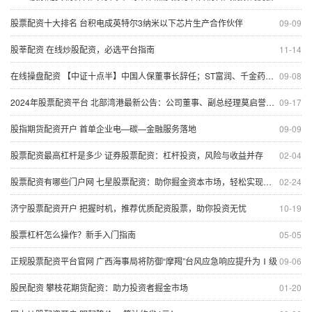
股票配资十大排名 台积电成英特尔3纳米以下芯片生产合作伙伴
09-09
股莘配资 在线炒股配资，必选平台指南
11-14
在线操盘配资 【中证十点半】中国人保董事长辞任；ST富润、千金药业下周一起复牌
09-08
2024年股票配资平台 北部湾港最新公告：公司董事、副总经理莫启誉辞职
09-17
股指期货配资开户 首单企业电—碳—金融服务落地
09-09
股票配资最高杠杆是多少 证券股票配资：杠杆投资，风险与收益并存
02-04
股票配资有哪些门户网 七星股票配资：助你掘金资本市场，轻松实现财富梦想
02-24
济宁股票配资开户 把握时机，推荐优质配资股票，助你投资无忧
10-19
股票杠杆怎么操作？新手入门指南
05-05
正规股票配资平台官网 广西海事局将防御“摩羯”台风应急响应提升为Ⅰ级
09-06
股民配资 攀枝花期货配资：助力投资者掘金市场
01-20