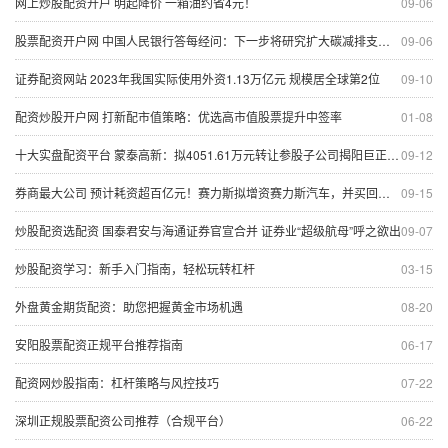
网上炒股配资开户 明起降价 一箱油约省4元！
09-06
股票配资开户网 中国人民银行答每经问：下一步将研究扩大碳减排支持工具的支持范围，扩大再贷款规模
09-06
证券配资网站 2023年我国实际使用外资1.13万亿元 规模居全球第2位
09-10
配资炒股开户网 打新配市值策略：优选高市值股票提升中签率
01-08
十大实盘配资平台 蒙泰高新：拟4051.61万元转让参股子公司揭阳巨正源12%股权
09-12
券商最大公司 预计耗资超百亿元！赛力斯拟增资赛力斯汽车，并买回超级工厂
09-15
炒股配资选配资 国泰君安与海通证券官宣合并 证券业“超级航母”呼之欲出
09-07
炒股配资学习：新手入门指南，轻松玩转杠杆
03-15
外盘黄金期货配资：助您把握黄金市场机遇
08-20
安阳股票配资正规平台推荐指南
06-17
配资网炒股指南：杠杆策略与风控技巧
07-22
深圳正规股票配资公司推荐（合规平台）
06-22