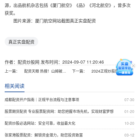
源，出品航机杂志包括《厦门航空》《品》《河北航空》，曾多次
获奖。
图片来源：厦门航空网站截图真正实盘配资
真正实盘配资
作者：配资炒股网
发布时间：2024-09-07 11:20:46
上一篇：
配资天眼 热搜！山姆被曝盒装牛奶盒上有虫卵 鲜肉月饼吃出牙齿！回应来了
下一篇：
2024正规炒股配资 见证历史！国泰君安、海通证券两大头部券商宣布合并
相关阅读
成都配资开户指南｜正规平台流程与注意事项
07-30
股票期货配资 专业股票配资网：助您把握市场先机，实现财富梦想
01-20
配资炒股必选网站：安全可靠，收益最大化
10-20
张家港股票配资：解锁资金潜力，助您投资致富
03-12