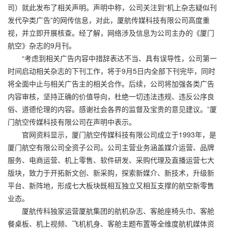
司）就此发布了相关声明。声明中称，公司关注到“机上杂志疑似刊
发代孕类广告”的网传信息，对此，厦航传媒科技有限公司高度重
视，并立即开展核查。经了解，网络涉及信息为公司主办的《厦门
航空》杂志的9月刊。
“考虑到相关广告内容中措辞表达不当、具有误导性，公司第一
时间启动相关杂志的下刊工作，将于9月5日内全部下刊完毕，同时
将全面中止与相关广告主的相关合作。后续，公司将加强各类广告
内容审核，坚持正确的价值导向，杜绝一切违法违规、违反公序良
俗、道德伦理的内容。感谢社会各界的监督及宝贵的意见建议。”厦
门航空传媒科技有限公司在声明中表示。
官网资料显示，厦门航空传媒科技有限公司成立于1993年，是
厦门航空有限公司全资子公司。公司主营业务涵盖媒介运营、品牌
服务、电商运营、机上零售、软件研发、采购代理及直播运营七大
版块，致力于开拓新文创、新采购，探索新媒介、新技术，升级新
平台、新阵地，形成七大板块既相互独立又相互支撑的航空新零售
业态。
厦航传科独家运营厦航集团的航机杂志、客舱座椅头巾、客舱
餐桌板、机上视频、飞机机身、客舱主题布置等全维度航机媒体资