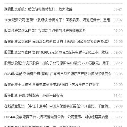
期货配资系统：助您轻松撬动杠杆，放大收益
08-24
10大配资公司 重磅！“航母级”券商来了！国泰君安、海通证券合并重组
09-07
股票杠杆是怎么回事？投资新手必知的杠杆原理与风险
07-29
股票配资公司官网 民政部公布新修订的《慈善组织公开募捐管理办法》
09-06
股票配资公司官网 售价19.68万元起 领克C级纯电轿车Z10上市！续航里程最高806公里 吉利副总裁：不用模仿来致敬豪华
09-07
股票炒股配资 凌云股份：拟向子公司德国WAG增资5500万欧元，用于偿还相应借款
09-12
2024股票配资 防御台风“摩羯” 广东省自然资源厅召开防台风视频调度会
09-06
股票配资十大排名 台积电成英特尔3纳米以下芯片生产合作伙伴
09-09
股莘配资 在线炒股配资，必选平台指南
11-14
在线操盘配资 【中证十点半】中国人保董事长辞任；ST富润、千金药业下周一起复牌
09-08
2024年股票配资平台 北部湾港最新公告：公司董事、副总经理莫启誉辞职
09-17