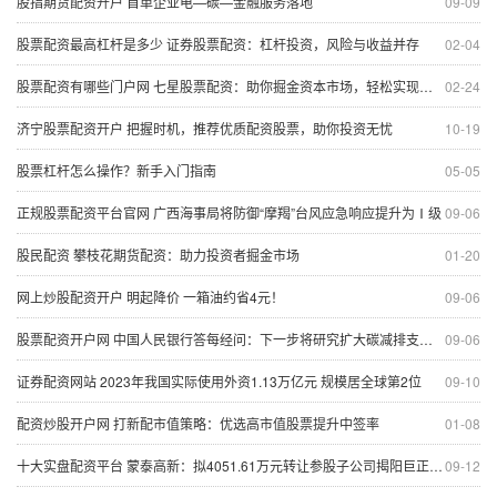
股指期货配资开户 首单企业电—碳—金融服务落地
09-09
股票配资最高杠杆是多少 证券股票配资：杠杆投资，风险与收益并存
02-04
股票配资有哪些门户网 七星股票配资：助你掘金资本市场，轻松实现财富梦想
02-24
济宁股票配资开户 把握时机，推荐优质配资股票，助你投资无忧
10-19
股票杠杆怎么操作？新手入门指南
05-05
正规股票配资平台官网 广西海事局将防御“摩羯”台风应急响应提升为Ⅰ级
09-06
股民配资 攀枝花期货配资：助力投资者掘金市场
01-20
网上炒股配资开户 明起降价 一箱油约省4元！
09-06
股票配资开户网 中国人民银行答每经问：下一步将研究扩大碳减排支持工具的支持范围，扩大再贷款规模
09-06
证券配资网站 2023年我国实际使用外资1.13万亿元 规模居全球第2位
09-10
配资炒股开户网 打新配市值策略：优选高市值股票提升中签率
01-08
十大实盘配资平台 蒙泰高新：拟4051.61万元转让参股子公司揭阳巨正源12%股权
09-12