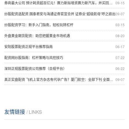
券商最大公司 预计耗资超百亿元！赛力斯拟增资赛力斯汽车，并买回超级工厂
09-15
炒股配资选配资 国泰君安与海通证券官宣合并 证券业“超级航母”呼之欲出
09-07
炒股配资学习：新手入门指南，轻松玩转杠杆
03-15
外盘黄金期货配资：助您把握黄金市场机遇
08-20
安阳股票配资正规平台推荐指南
06-17
配资网炒股指南：杠杆策略与风控技巧
07-22
深圳正规股票配资公司推荐（合规平台）
06-22
真正实盘配资 飞机上官方杂志有代孕广告？厦门航空：全部下刊 全面中止相关合作！
09-07
友情链接
/ LINKS