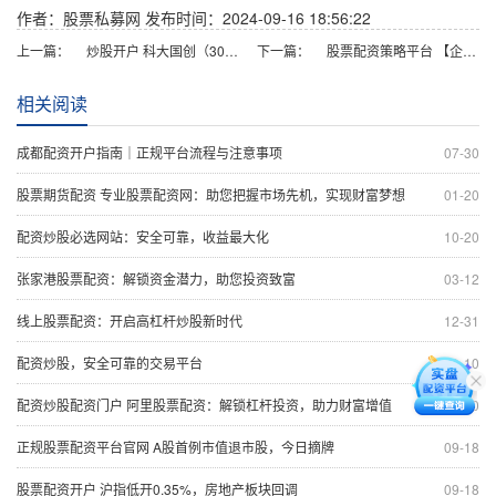
作者：股票私募网
发布时间：2024-09-16 18:56:22
上一篇：
炒股开户 科大国创（300520）股东合肥国创智能科技有限公司质押347万股，占总股本1.19%
下一篇：
股票配资策略平台 【企业动态】南山控股新增1件法院诉讼，案由为买卖合同纠纷
相关阅读
成都配资开户指南｜正规平台流程与注意事项
07-30
股票期货配资 专业股票配资网：助您把握市场先机，实现财富梦想
01-20
配资炒股必选网站：安全可靠，收益最大化
10-20
张家港股票配资：解锁资金潜力，助您投资致富
03-12
线上股票配资：开启高杠杆炒股新时代
12-31
配资炒股，安全可靠的交易平台
11-10
配资炒股配资门户 阿里股票配资：解锁杠杆投资，助力财富增值
10-30
正规股票配资平台官网 A股首例市值退市股，今日摘牌
09-18
股票配资开户 沪指低开0.35%，房地产板块回调
09-18