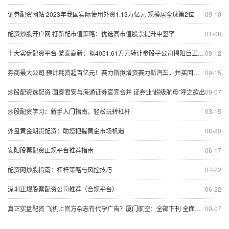
证券配资网站 2023年我国实际使用外资1.13万亿元 规模居全球第2位
09-10
配资炒股开户网 打新配市值策略：优选高市值股票提升中签率
01-08
十大实盘配资平台 蒙泰高新：拟4051.61万元转让参股子公司揭阳巨正源12%股权
09-12
券商最大公司 预计耗资超百亿元！赛力斯拟增资赛力斯汽车，并买回超级工厂
09-15
炒股配资选配资 国泰君安与海通证券官宣合并 证券业“超级航母”呼之欲出
09-07
炒股配资学习：新手入门指南，轻松玩转杠杆
03-15
外盘黄金期货配资：助您把握黄金市场机遇
08-20
安阳股票配资正规平台推荐指南
06-17
配资网炒股指南：杠杆策略与风控技巧
07-22
深圳正规股票配资公司推荐（合规平台）
06-22
真正实盘配资 飞机上官方杂志有代孕广告？厦门航空：全部下刊 全面中止相关合作！
09-07