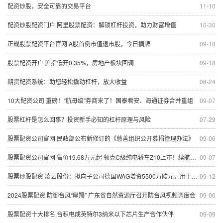
配资炒股，安全可靠的交易平台
11-10
配资炒股配资门户 阿里股票配资：解锁杠杆投资，助力财富增值
10-30
正规股票配资平台官网 A股首例市值退市股，今日摘牌
09-18
股票配资开户 沪指低开0.35%，房地产板块回调
09-18
期货配资系统：助您轻松撬动杠杆，放大收益
08-24
10大配资公司 重磅！“航母级”券商来了！国泰君安、海通证券合并重组
09-07
股票杠杆是怎么回事？投资新手必知的杠杆原理与风险
07-29
股票配资公司官网 民政部公布新修订的《慈善组织公开募捐管理办法》
09-06
股票配资公司官网 售价19.68万元起 领克C级纯电轿车Z10上市！续航里程最高806公里 吉利副总裁：不用模仿来致敬豪华
09-07
股票炒股配资 凌云股份：拟向子公司德国WAG增资5500万欧元，用于偿还相应借款
09-12
2024股票配资 防御台风“摩羯” 广东省自然资源厅召开防台风视频调度会
09-06
股票配资十大排名 台积电成英特尔3纳米以下芯片生产合作伙伴
09-09