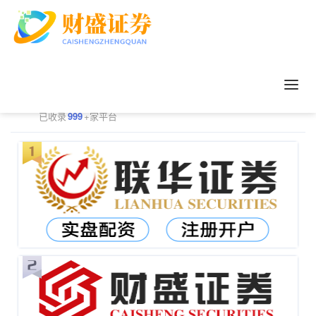
正规配资平台排行
更多
已收录
999
+家平台