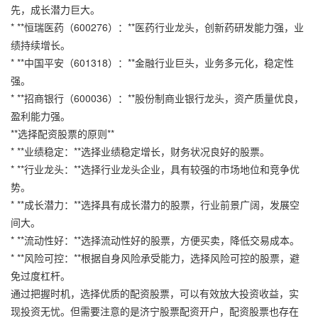
先，成长潜力巨大。
* **恒瑞医药（600276）：**医药行业龙头，创新药研发能力强，业
绩持续增长。
* **中国平安（601318）：**金融行业巨头，业务多元化，稳定性
强。
* **招商银行（600036）：**股份制商业银行龙头，资产质量优良，
盈利能力强。
**选择配资股票的原则**
* **业绩稳定：**选择业绩稳定增长，财务状况良好的股票。
* **行业龙头：**选择行业龙头企业，具有较强的市场地位和竞争优
势。
* **成长潜力：**选择具有成长潜力的股票，行业前景广阔，发展空
间大。
* **流动性好：**选择流动性好的股票，方便买卖，降低交易成本。
* **风险可控：**根据自身风险承受能力，选择风险可控的股票，避
免过度杠杆。
通过把握时机，选择优质的配资股票，可以有效放大投资收益，实
现投资无忧。但需要注意的是济宁股票配资开户，配资股票也存在