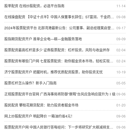
股莘配资 在线炒股配资，必选平台指南
11-14
在线操盘配资 【中证十点半】中国人保董事长辞任；ST富润、千金药业下周一起复牌
09-08
2024年股票配资平台 北部湾港最新公告：公司董事、副总经理莫启誉辞职
09-17
股指期货配资开户 首单企业电—碳—金融服务落地
09-09
股票配资最高杠杆是多少 证券股票配资：杠杆投资，风险与收益并存
02-04
股票配资有哪些门户网 七星股票配资：助你掘金资本市场，轻松实现财富梦想
02-24
济宁股票配资开户 把握时机，推荐优质配资股票，助你投资无忧
10-19
股票杠杆怎么操作？新手入门指南
05-05
正规股票配资平台官网 广西海事局将防御“摩羯”台风应急响应提升为Ⅰ级
09-06
股民配资 攀枝花期货配资：助力投资者掘金市场
01-20
网上炒股配资开户 明起降价 一箱油约省4元！
09-06
股票配资开户网 中国人民银行答每经问：下一步将研究扩大碳减排支持工具的支持范围，扩大再贷款规模
09-06