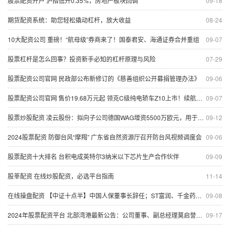
股票配资开户 沪指低开0.35%，房地产板块回调
09-18
期货配资系统：助您轻松撬动杠杆，放大收益
08-24
10大配资公司 重磅！“航母级”券商来了！国泰君安、海通证券合并重组
09-07
股票杠杆是怎么回事？投资新手必知的杠杆原理与风险
07-29
股票配资公司官网 民政部公布新修订的《慈善组织公开募捐管理办法》
09-06
股票配资公司官网 售价19.68万元起 领克C级纯电轿车Z10上市！续航里程最高806公里 吉利副总裁：不用模仿来致敬豪华
09-07
股票炒股配资 凌云股份：拟向子公司德国WAG增资5500万欧元，用于偿还相应借款
09-12
2024股票配资 防御台风“摩羯” 广东省自然资源厅召开防台风视频调度会
09-06
股票配资十大排名 台积电成英特尔3纳米以下芯片生产合作伙伴
09-09
股莘配资 在线炒股配资，必选平台指南
11-14
在线操盘配资 【中证十点半】中国人保董事长辞任；ST富润、千金药业下周一起复牌
09-08
2024年股票配资平台 北部湾港最新公告：公司董事、副总经理莫启誉辞职
09-17