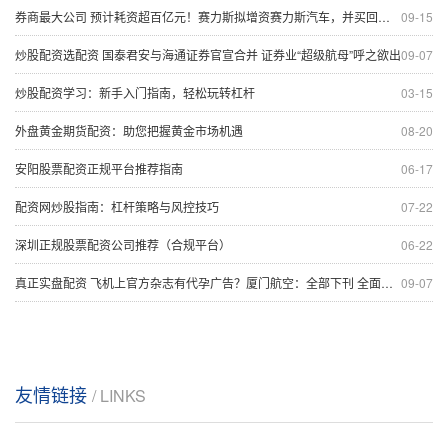
券商最大公司 预计耗资超百亿元！赛力斯拟增资赛力斯汽车，并买回超级工厂
09-15
炒股配资选配资 国泰君安与海通证券官宣合并 证券业“超级航母”呼之欲出
09-07
炒股配资学习：新手入门指南，轻松玩转杠杆
03-15
外盘黄金期货配资：助您把握黄金市场机遇
08-20
安阳股票配资正规平台推荐指南
06-17
配资网炒股指南：杠杆策略与风控技巧
07-22
深圳正规股票配资公司推荐（合规平台）
06-22
真正实盘配资 飞机上官方杂志有代孕广告？厦门航空：全部下刊 全面中止相关合作！
09-07
友情链接
/ LINKS