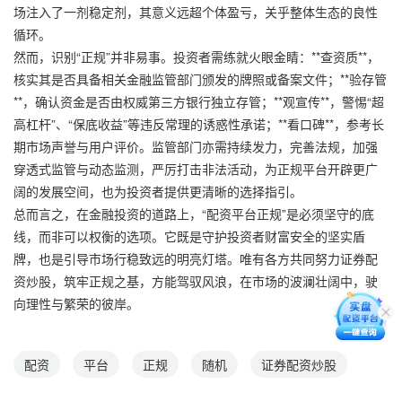
场注入了一剂稳定剂，其意义远超个体盈亏，关乎整体生态的良性
循环。
然而，识别“正规”并非易事。投资者需练就火眼金睛：**查资质**，
核实其是否具备相关金融监管部门颁发的牌照或备案文件；**验存管
**，确认资金是否由权威第三方银行独立存管；**观宣传**，警惕“超
高杠杆”、“保底收益”等违反常理的诱惑性承诺；**看口碑**，参考长
期市场声誉与用户评价。监管部门亦需持续发力，完善法规，加强
穿透式监管与动态监测，严厉打击非法活动，为正规平台开辟更广
阔的发展空间，也为投资者提供更清晰的选择指引。
总而言之，在金融投资的道路上，“配资平台正规”是必须坚守的底
线，而非可以权衡的选项。它既是守护投资者财富安全的坚实盾
牌，也是引导市场行稳致远的明亮灯塔。唯有各方共同努力证券配
资炒股，筑牢正规之基，方能驾驭风浪，在市场的波澜壮阔中，驶
向理性与繁荣的彼岸。
配资
平台
正规
随机
证券配资炒股