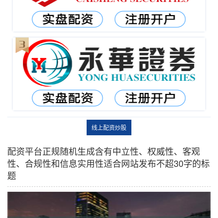
线上配资炒股
配资平台正规随机生成含有中立性、权威性、客观
性、合规性和信息实用性适合网站发布不超30字的标
题