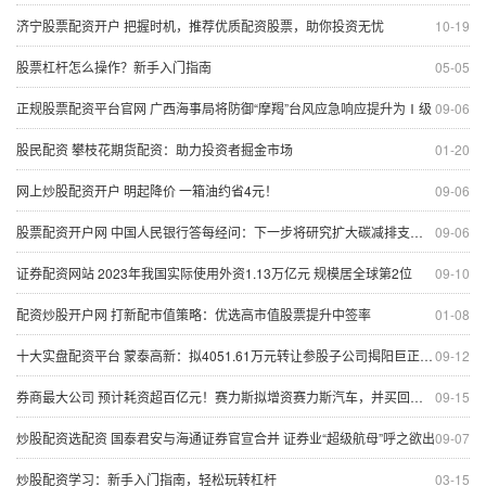
济宁股票配资开户 把握时机，推荐优质配资股票，助你投资无忧
10-19
股票杠杆怎么操作？新手入门指南
05-05
正规股票配资平台官网 广西海事局将防御“摩羯”台风应急响应提升为Ⅰ级
09-06
股民配资 攀枝花期货配资：助力投资者掘金市场
01-20
网上炒股配资开户 明起降价 一箱油约省4元！
09-06
股票配资开户网 中国人民银行答每经问：下一步将研究扩大碳减排支持工具的支持范围，扩大再贷款规模
09-06
证券配资网站 2023年我国实际使用外资1.13万亿元 规模居全球第2位
09-10
配资炒股开户网 打新配市值策略：优选高市值股票提升中签率
01-08
十大实盘配资平台 蒙泰高新：拟4051.61万元转让参股子公司揭阳巨正源12%股权
09-12
券商最大公司 预计耗资超百亿元！赛力斯拟增资赛力斯汽车，并买回超级工厂
09-15
炒股配资选配资 国泰君安与海通证券官宣合并 证券业“超级航母”呼之欲出
09-07
炒股配资学习：新手入门指南，轻松玩转杠杆
03-15