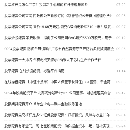
股票杠杆是怎么回事？投资新手必知的杠杆原理与风险
07-29
股票配资公司官网 民政部公布新修订的《慈善组织公开募捐管理办法》
09-06
股票配资公司官网 售价19.68万元起 领克C级纯电轿车Z10上市！续航里程最高806公里 吉利副总裁：不用模仿来致敬豪华
09-07
股票炒股配资 凌云股份：拟向子公司德国WAG增资5500万欧元，用于偿还相应借款
09-12
2024股票配资 防御台风“摩羯” 广东省自然资源厅召开防台风视频调度会
09-06
股票配资十大排名 台积电成英特尔3纳米以下芯片生产合作伙伴
09-09
股莘配资 在线炒股配资，必选平台指南
11-14
在线操盘配资 【中证十点半】中国人保董事长辞任；ST富润、千金药业下周一起复牌
09-08
2024年股票配资平台 北部湾港最新公告：公司董事、副总经理莫启誉辞职
09-17
股指期货配资开户 首单企业电—碳—金融服务落地
09-09
股票配资最高杠杆是多少 证券股票配资：杠杆投资，风险与收益并存
02-04
股票配资有哪些门户网 七星股票配资：助你掘金资本市场，轻松实现财富梦想
02-24