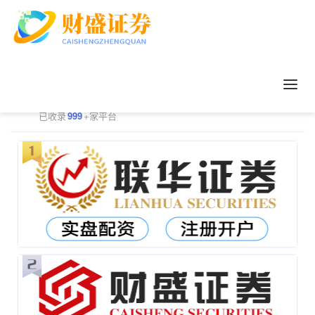
正规配资平台排行
更多
已收录
999
+家平台