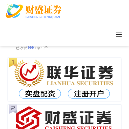
正规配资平台排行
更多
已收录
999
+家平台