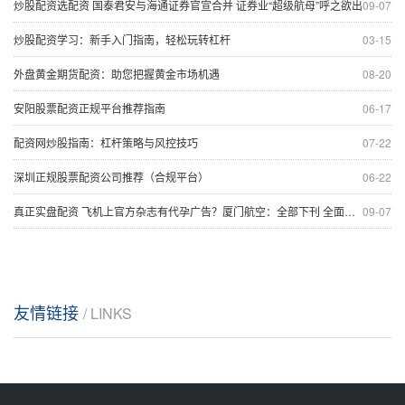
炒股配资选配资 国泰君安与海通证券官宣合并 证券业“超级航母”呼之欲出
09-07
炒股配资学习：新手入门指南，轻松玩转杠杆
03-15
外盘黄金期货配资：助您把握黄金市场机遇
08-20
安阳股票配资正规平台推荐指南
06-17
配资网炒股指南：杠杆策略与风控技巧
07-22
深圳正规股票配资公司推荐（合规平台）
06-22
真正实盘配资 飞机上官方杂志有代孕广告？厦门航空：全部下刊 全面中止相关合作！
09-07
友情链接
/ LINKS