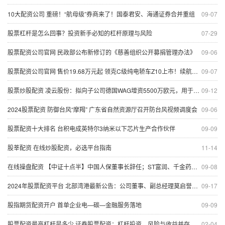
10大配资公司 重磅！“航母级”券商来了！国泰君安、海通证券合并重组
09-07
股票杠杆是怎么回事？投资新手必知的杠杆原理与风险
07-29
股票配资公司官网 民政部公布新修订的《慈善组织公开募捐管理办法》
09-06
股票配资公司官网 售价19.68万元起 领克C级纯电轿车Z10上市！续航里程最高806公里 吉利副总裁：不用模仿来致敬豪华
09-07
股票炒股配资 凌云股份：拟向子公司德国WAG增资5500万欧元，用于偿还相应借款
09-12
2024股票配资 防御台风“摩羯” 广东省自然资源厅召开防台风视频调度会
09-06
股票配资十大排名 台积电成英特尔3纳米以下芯片生产合作伙伴
09-09
股莘配资 在线炒股配资，必选平台指南
11-14
在线操盘配资 【中证十点半】中国人保董事长辞任；ST富润、千金药业下周一起复牌
09-08
2024年股票配资平台 北部湾港最新公告：公司董事、副总经理莫启誉辞职
09-17
股指期货配资开户 首单企业电—碳—金融服务落地
09-09
股票配资最高杠杆是多少 证券股票配资：杠杆投资，风险与收益并存
02-04