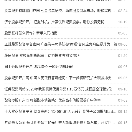
股票配资有哪些门户网 七星股票配资：助你掘金资本市场，轻松实现财富梦想
02-24
济宁股票配资开户 把握时机，推荐优质配资股票，助你投资无忧
10-19
股票杠杆怎么操作？新手入门指南
05-05
正规股票配资平台官网 广西海事局将防御“摩羯”台风应急响应提升为Ⅰ级
09-06
股民配资 攀枝花期货配资：助力投资者掘金市场
01-20
网上炒股配资开户 明起降价 一箱油约省4元！
09-06
股票配资开户网 中国人民银行答每经问：下一步将研究扩大碳减排支持工具的支持范围，扩大再贷款规模
09-06
证券配资网站 2023年我国实际使用外资1.13万亿元 规模居全球第2位
09-10
配资炒股开户网 打新配市值策略：优选高市值股票提升中签率
01-08
十大实盘配资平台 蒙泰高新：拟4051.61万元转让参股子公司揭阳巨正源12%股权
09-12
券商最大公司 预计耗资超百亿元！赛力斯拟增资赛力斯汽车，并买回超级工厂
09-15