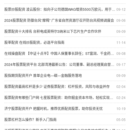
股票炒股配资 凌云股份：拟向子公司德国WAG增资5500万欧元，用于偿还相应借款
09-12
2024股票配资 防御台风“摩羯” 广东省自然资源厅召开防台风视频调度会
09-06
股票配资十大排名 台积电成英特尔3纳米以下芯片生产合作伙伴
09-09
股莘配资 在线炒股配资，必选平台指南
11-14
在线操盘配资 【中证十点半】中国人保董事长辞任；ST富润、千金药业下周一起复牌
09-08
2024年股票配资平台 北部湾港最新公告：公司董事、副总经理莫启誉辞职
09-17
股指期货配资开户 首单企业电—碳—金融服务落地
09-09
股票配资最高杠杆是多少 证券股票配资：杠杆投资，风险与收益并存
02-04
股票配资有哪些门户网 七星股票配资：助你掘金资本市场，轻松实现财富梦想
02-24
济宁股票配资开户 把握时机，推荐优质配资股票，助你投资无忧
10-19
股票杠杆怎么操作？新手入门指南
05-05