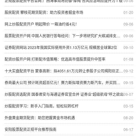
正规股票配资平台官网 广西海事局将防御“摩羯”台风应急响应提升为Ⅰ级
09-06
股民配资 攀枝花期货配资：助力投资者掘金市场
01-20
网上炒股配资开户 明起降价 一箱油约省4元！
09-06
股票配资开户网 中国人民银行答每经问：下一步将研究扩大碳减排支持工具的支持范围，扩大再贷款规模
09-06
证券配资网站 2023年我国实际使用外资1.13万亿元 规模居全球第2位
09-10
配资炒股开户网 打新配市值策略：优选高市值股票提升中签率
01-08
十大实盘配资平台 蒙泰高新：拟4051.61万元转让参股子公司揭阳巨正源12%股权
09-12
券商最大公司 预计耗资超百亿元！赛力斯拟增资赛力斯汽车，并买回超级工厂
09-15
炒股配资选配资 国泰君安与海通证券官宣合并 证券业“超级航母”呼之欲出
09-07
炒股配资学习：新手入门指南，轻松玩转杠杆
03-15
外盘黄金期货配资：助您把握黄金市场机遇
08-20
安阳股票配资正规平台推荐指南
06-17