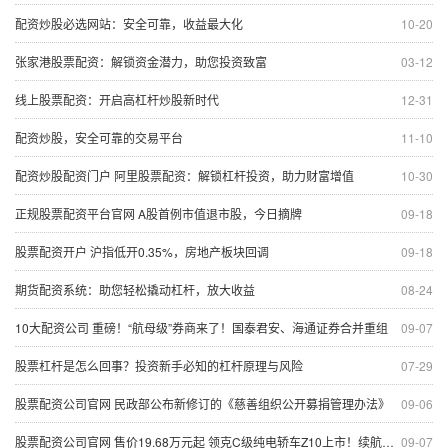
配资炒股必选网站：安全可靠，收益最大化
10-20
张家港股票配资：解锁资金潜力，助您投资致富
03-12
线上股票配资：开启高杠杆炒股新时代
12-31
配资炒股，安全可靠的交易平台
11-10
配资炒股配资门户 阿里股票配资：解锁杠杆投资，助力财富增值
10-30
正规股票配资平台官网 A股首例市值退市股，今日摘牌
09-18
股票配资开户 沪指低开0.35%，房地产板块回调
09-18
期货配资系统：助您轻松撬动杠杆，放大收益
08-24
10大配资公司 重磅！“航母级”券商来了！国泰君安、海通证券合并重组
09-07
股票杠杆是怎么回事？投资新手必知的杠杆原理与风险
07-29
股票配资公司官网 民政部公布新修订的《慈善组织公开募捐管理办法》
09-06
股票配资公司官网 售价19.68万元起 领克C级纯电轿车Z10上市！续航里程最高806公里 吉利副总裁：不用模仿来致敬豪华
09-07