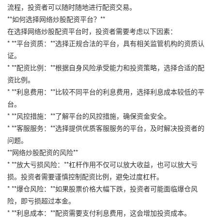
流程，投资者可以随时随地进行配资交易。
**如何选择网络炒股配资平台？**
在选择网络炒股配资平台时，投资者需要考虑以下因素：
* **平台资质：**选择正规合法的平台，具有相关监管机构的资质认
证。
* **配资比例：**根据自身风险承受能力和投资策略，选择合适的配
资比例。
* **利息费用：**比较不同平台的利息费用，选择利息成本较低的平
台。
* **风控措施：**了解平台的风控措施，确保资金安全。
* **客服服务：**选择提供优质客服服务的平台，及时解决投资者的
问题。
**网络炒股配资的风险**
* **放大亏损风险：**杠杆作用不仅可以放大收益，也可以放大亏
损。投资者需要谨慎控制配资比例，避免过度杠杆。
* **爆仓风险：**如果股票价格大幅下跌，投资者可能面临爆仓风
险，即亏损超过本金。
* **利息成本：**配资需要支付利息费用，这会增加投资成本。