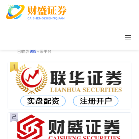
正规配资平台排行
更多
已收录
999
+家平台