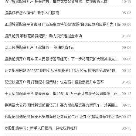
济宁股票配资开户 把握时机，推荐优质配资股票，助你投资无忧
10-19
股票杠杆怎么操作？新手入门指南
05-05
正规股票配资平台官网 广西海事局将防御“摩羯”台风应急响应提升为Ⅰ级
09-06
股民配资 攀枝花期货配资：助力投资者掘金市场
01-20
网上炒股配资开户 明起降价 一箱油约省4元！
09-06
股票配资开户网 中国人民银行答每经问：下一步将研究扩大碳减排支持工具的支持范围，扩大再贷款规模
09-06
证券配资网站 2023年我国实际使用外资1.13万亿元 规模居全球第2位
09-10
配资炒股开户网 打新配市值策略：优选高市值股票提升中签率
01-08
十大实盘配资平台 蒙泰高新：拟4051.61万元转让参股子公司揭阳巨正源12%股权
09-12
券商最大公司 预计耗资超百亿元！赛力斯拟增资赛力斯汽车，并买回超级工厂
09-15
炒股配资选配资 国泰君安与海通证券官宣合并 证券业“超级航母”呼之欲出
09-07
炒股配资学习：新手入门指南，轻松玩转杠杆
03-15