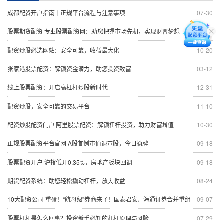
成都配资开户指南｜正规平台流程与注意事项
07-30
股票期货配资 专业股票配资网：助您把握市场先机，实现财富梦想
01-20
配资炒股必选网站：安全可靠，收益最大化
10-20
张家港股票配资：解锁资金潜力，助您投资致富
03-12
线上股票配资：开启高杠杆炒股新时代
12-31
配资炒股，安全可靠的交易平台
11-10
配资炒股配资门户 阿里股票配资：解锁杠杆投资，助力财富增值
10-30
正规股票配资平台官网 A股首例市值退市股，今日摘牌
09-18
股票配资开户 沪指低开0.35%，房地产板块回调
09-18
期货配资系统：助您轻松撬动杠杆，放大收益
08-24
10大配资公司 重磅！“航母级”券商来了！国泰君安、海通证券合并重组
09-07
股票杠杆是怎么回事？投资新手必知的杠杆原理与风险
07-29