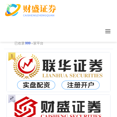
正规配资平台排行
更多
已收录
999
+家平台