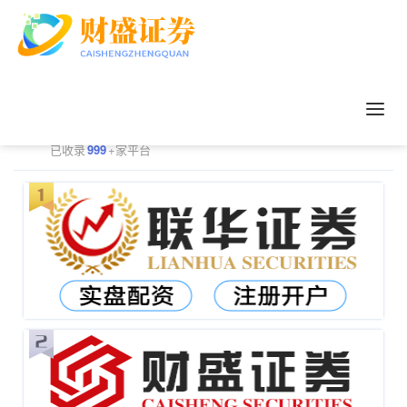
正规配资平台排行
更多
已收录
999
+家平台