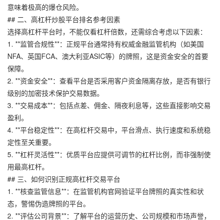
意味着极高的爆仓风险。
## 二、高杠杆炒股平台排名参考因素
选择高杠杆平台时，不能仅看杠杆倍数，还需综合考虑以下因素：
1. **监管合规性**：正规平台通常持有权威金融监管机构（如美国
NFA、英国FCA、澳大利亚ASIC等）的牌照，这是资金安全的首要
保障。
2. **资金安全**：查看平台是否采用客户资金隔离存放，是否有银行
级别的加密技术保护交易数据。
3. **交易成本**：包括点差、佣金、隔夜利息等，这些直接影响交易
盈利。
4. **平台稳定性**：在高杠杆交易中，平台滑点、执行速度和系统稳
定性至关重要。
5. **杠杆灵活性**：优质平台应提供可调节的杠杆比例，而非强制使
用最高杠杆。
## 三、如何识别正规高杠杆交易平台
1. **核查监管信息**：在监管机构官网验证平台牌照的真实性和状
态，警惕伪造牌照的平台。
2. **评估公司背景**：了解平台的运营历史、公司规模和市场声誉，