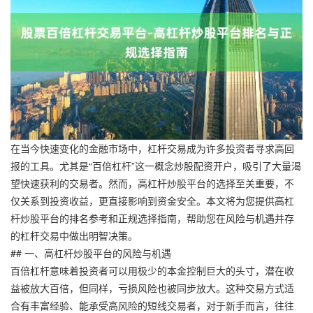
在当今快速变化的金融市场中，杠杆交易成为许多投资者寻求高回
报的工具。尤其是“百倍杠杆”这一概念炒股配资开户，吸引了大量渴
望快速获利的交易者。然而，高杠杆炒股平台的选择至关重要，不
仅关系到投资收益，更直接影响到资金安全。本文将为您提供高杠
杆炒股平台的排名参考和正规选择指南，帮助您在风险与机遇并存
的杠杆交易中做出明智决策。
## 一、高杠杆炒股平台的风险与机遇
百倍杠杆意味着投资者可以用极少的本金控制巨大的头寸，潜在收
益被放大百倍，但同样，亏损风险也被同步放大。这种交易方式适
合有丰富经验、能承受高风险的短线交易者，对于新手而言，往往