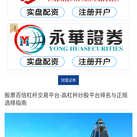
财盛证券
股票百倍杠杆交易平台-高杠杆炒股平台排名与正规
选择指南