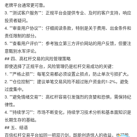
老牌平台通常更可靠。
3. **测试客户服务**：正规平台会提供专业、及时的客户支持，响应
投资者疑问。
4. **审查用户协议**：仔细阅读条款，特别是关于费用、出金条件和
责任限制的部分。
5. **查看用户评价**：参考独立第三方评价网站的用户反馈，但要注
意甄别水军评论。
## 四、高杠杆交易的风险管理策略
即使选择了正规平台，风险管理仍是杠杆交易成功的关键：
1. **严格止损**：每笔交易都必须设置止损点，防止单次亏损扩大。
2. **仓位控制**：建议单笔交易风险不超过账户资金的1-2%，避免
过度集中。
3. **避免情绪交易**：高杠杆容易引发强烈的贪婪和恐惧，需保持纪
律性。
4. **持续学习**：市场不断变化，持续学习技术分析和基本面知识是
长期生存的基础。
## 五、结语
百倍杠杆交易平台如同一把双刃剑，既能创造惊人的收益，也可能