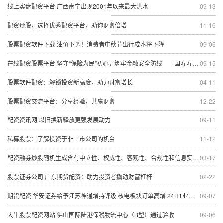
线上实盘配资平台 广西南宁出现2001年以来最大洪水
09-13
配资炒股，选择优秀配资平台，助你财富倍增
11-16
股票配资软件下载 油价下调！消费者中秋节出行成本将下降
09-06
在线配资股票平台 坚守“保险为民”初心，筑牢金融安全防线——国寿寿险“金融教育宣传月”活动火热开展中
09-15
股票软件配资：解锁投资新高度，助力财富增长
04-11
股票配资交流平台：分享经验，共赢财富
12-22
配资资讯网 以旧换新释放更强发展动力
09-11
私募股票：了解投资于非上市公司的机会
11-12
配资融券炒股随机生成含有中立性、权威性、客观性、合规性和信息实用性适合网站发布不超30字的标题
03-17
股票证券公司 广东期货配资：助力投资者撬动财富杠杆
02-22
期货配资 华安证券给予江苏神通增持评级 核电板块订单高增 24H1业绩稳步增长
09-07
大牛股票配资网站 佛山国际陆港保税物流中心（B型）通过验收
09-06