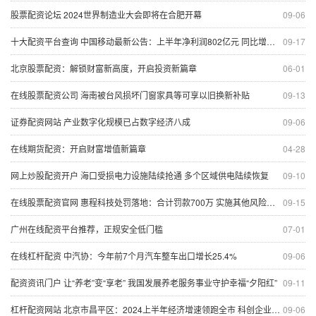
股票配资论坛 2024世界制造业大会即将在合肥开幕
09-06
十大配资平台查询 中国移动最新公告：上半年净利润802亿元 同比增长5.3%
09-17
北京股票配资：解锁财富新高度，开启投资新篇章
06-01
在线股票配资公司 海南被台风损坏门窗家具等可享以旧换新补贴
09-13
证券配资网站 产业数字化规模已占数字经济八成
09-06
在线期货配资：开启财富增值新篇章
04-28
网上炒股配资开户 海口受损电力设施陆续抢通 多个区域供电陆续恢复
09-10
在线股票配资官网 惠程科技处罚落地：合计罚款700万 实施其他风险警示
09-15
广州在线配资平台推荐，正规安全低门槛
07-01
在线杠杆配资 中汽协：今年前7个月汽车整车出口增长25.4%
09-06
配资资讯门户 让“养老”变“享老” 我国发展养老服务事业守护幸福“夕阳红”
09-11
杠杆配资网站 北京市昌平区：2024上半年经济增速领跑全市 科创企业集聚 养老服务全面提升
09-06