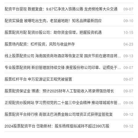
配资平台提现 数据复盘：9.67亿净流入铁路公路 龙虎榜抢筹大众交通
09-07
配资实操盘 被曝吃出生肉，老鼠遍地跑！知名品牌最新回应
09-10
股票配资月配 配资炒股公司：助你资金倍增，把握投资机遇
10-15
股票场内配资：杠杆投资，风险与收益并存
04-23
线上股票配资公司 海南国资商场酒店等恢复正常 国庆节前在建项目将全部复工
09-13
专业股票配资网 新旧管理层持续交锋 庚星股份称公司印章、证照处于失控状态
09-07
股票杠杆平台 申万宏源证实王昭凭被留置
09-07
股票配资保证金 博通：预计2025财年人工智能收入将录得强劲增长
09-07
正规配资炒股网站 学习贯彻党的二十届三中全会精神 推动增城城市管理工作高质量发展
09-06
股票配资平台排行榜 南银法巴消费金融公司增资正式获得监管批复
09-12
2024股票配资平台 岱勒新材：股东杨辉煌拟减持不超过390万股
09-12