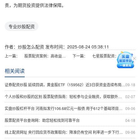
责，为期货投资提供法律保障。
专业炒股配资
作者：炒股怎么配资
发布时间：2025-08-24 05:38:11
上一篇：
股票配资案例：高收益背后的风险与教训
下一篇：
七星股票配资：助力投资，稳健获利
相关阅读
证券配资炒股 延续回调，黄金股ETF（159562）近3日获资金连续布局，盘中持续溢价
09-18
个人炒股和炒股的区别 股票配债指南：轻松参与企业融资，获取额外收益
02-07
实盘炒股杠杆平台 河南拟发行106.68亿元一般债 用于612个基础项目建设等（附项目清单）
09-06
股票配资平台查询网：助您轻松找到可靠平台
04-18
线上配资网址 央行回应货币政策取向：降准仍有空间 利率进一步下行面临一定约束
09-06