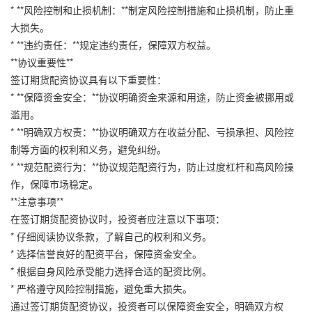
* **风险控制和止损机制：**制定风险控制措施和止损机制，防止重
大损失。
* **违约责任：**规定违约责任，保障双方权益。
**协议重要性**
签订期货配资协议具有以下重要性：
* **保障资金安全：**协议明确资金来源和用途，防止资金被挪用或
滥用。
* **明确双方权责：**协议明确双方在收益分配、亏损承担、风险控
制等方面的权利和义务，避免纠纷。
* **规范配资行为：**协议规范配资行为，防止过度杠杆和高风险操
作，保障市场稳定。
**注意事项**
在签订期货配资协议时，投资者应注意以下事项：
* 仔细阅读协议条款，了解自己的权利和义务。
* 选择信誉良好的配资平台，保障资金安全。
* 根据自身风险承受能力选择合适的配资比例。
* 严格遵守风险控制措施，避免重大损失。
通过签订期货配资协议，投资者可以保障资金安全，明确双方权