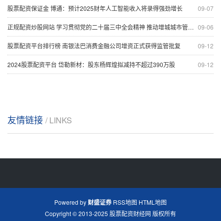
股票配资保证金 博通：预计2025财年人工智能收入将录得强劲增长
09-07
正规配资炒股网站 学习贯彻党的二十届三中全会精神 推动增城城市管理工作高质量发展
09-06
股票配资平台排行榜 南银法巴消费金融公司增资正式获得监管批复
09-12
2024股票配资平台 岱勒新材：股东杨辉煌拟减持不超过390万股
09-12
友情链接
/ LINKS
Powered by
财盛证券
RSS地图
HTML地图
Copyright
© 2013-2025
股票配资财经网
版权所有