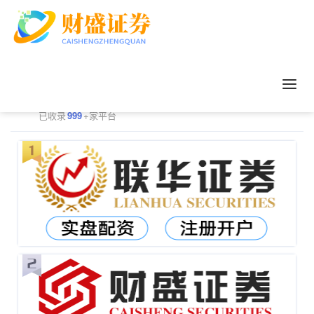
正规配资平台排行
更多
已收录
999
+家平台