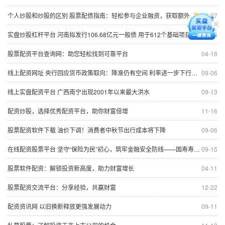
个人炒股和炒股的区别 股票配债指南：轻松参与企业融资，获取额外收益
02-07
实盘炒股杠杆平台 河南拟发行106.68亿元一般债 用于612个基础项目建设等（附项目清单）
09-06
股票配资平台查询网：助您轻松找到可靠平台
04-18
线上配资网址 央行回应货币政策取向：降准仍有空间 利率进一步下行面临一定约束
09-06
线上实盘配资平台 广西南宁出现2001年以来最大洪水
09-13
配资炒股，选择优秀配资平台，助你财富倍增
11-16
股票配资软件下载 油价下调！消费者中秋节出行成本将下降
09-06
在线配资股票平台 坚守“保险为民”初心，筑牢金融安全防线——国寿寿险“金融教育宣传月”活动火热开展中
09-15
股票软件配资：解锁投资新高度，助力财富增长
04-11
股票配资交流平台：分享经验，共赢财富
12-22
配资资讯网 以旧换新释放更强发展动力
09-11