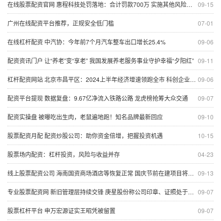
在线股票配资官网 惠程科技处罚落地：合计罚款700万 实施其他风险警示
09-15
广州在线配资平台推荐，正规安全低门槛
07-01
在线杠杆配资 中汽协：今年前7个月汽车整车出口增长25.4%
09-06
配资资讯门户 让“养老”变“享老” 我国发展养老服务事业守护幸福“夕阳红”
09-11
杠杆配资网站 北京市昌平区：2024上半年经济增速领跑全市 科创企业集聚 养老服务全面提升
09-06
配资平台提现 数据复盘：9.67亿净流入铁路公路 龙虎榜抢筹大众交通
09-07
配资实操盘 被曝吃出生肉，老鼠遍地跑！知名品牌最新回应
09-10
股票配资月配 配资炒股公司：助你资金倍增，把握投资机遇
10-15
股票场内配资：杠杆投资，风险与收益并存
04-23
线上股票配资公司 海南国资商场酒店等恢复正常 国庆节前在建项目将全部复工
09-13
专业股票配资网 新旧管理层持续交锋 庚星股份称公司印章、证照处于失控状态
09-07
股票杠杆平台 申万宏源证实王昭凭被留置
09-07