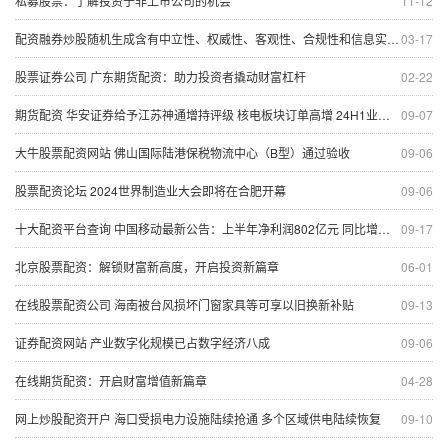
私募股票：了解投资于非上市公司的机会
11-12
配资融券炒股随机生成含有中立性、权威性、客观性、合规性和信息实用性适合网站发布不超30字的标题
03-17
股票证券公司 广东期货配资：助力投资者撬动财富杠杆
02-22
期货配资 华安证券给予江苏神通增持评级 核电板块订单高增 24H1业绩稳步增长
09-07
大牛股票配资网站 佛山国际陆港保税物流中心（B型）通过验收
09-06
股票配资论坛 2024世界制造业大会即将在合肥开幕
09-06
十大配资平台查询 中国移动最新公告：上半年净利润802亿元 同比增长5.3%
09-17
北京股票配资：解锁财富新高度，开启投资新篇章
06-01
在线股票配资公司 海南被台风损坏门窗家具等可享以旧换新补贴
09-13
证券配资网站 产业数字化规模已占数字经济八成
09-06
在线期货配资：开启财富增值新篇章
04-28
网上炒股配资开户 海口受损电力设施陆续抢通 多个区域供电陆续恢复
09-10